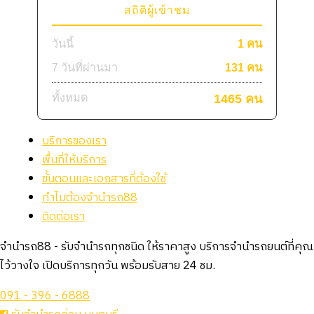
สถิติผู้เข้าชม
วันนี้
1 คน
7 วันที่ผ่านมา
131 คน
ทั้งหมด
1465 คน
บริการของเรา
พื้นที่ให้บริการ
ขั้นตอนและเอกสารที่ต้องใช้
ทำไมต้องจำนำรถ88
ติดต่อเรา
จำนำรถ88 - รับจำนำรถทุกชนิด ให้ราคาสูง บริการจำนำรถยนต์ที่คุณ
ไว้วางใจ เปิดบริการทุกวัน พร้อมรับสาย 24 ชม.
091 - 396 - 6888